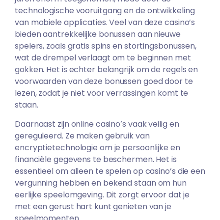
technologische vooruitgang en de ontwikkeling
van mobiele applicaties. Veel van deze casino’s
bieden aantrekkelijke bonussen aan nieuwe
spelers, zoals gratis spins en stortingsbonussen,
wat de drempel verlaagt om te beginnen met
gokken. Het is echter belangrijk om de regels en
voorwaarden van deze bonussen goed door te
lezen, zodat je niet voor verrassingen komt te
staan.
Daarnaast zijn online casino’s vaak veilig en
gereguleerd. Ze maken gebruik van
encryptietechnologie om je persoonlijke en
financiële gegevens te beschermen. Het is
essentieel om alleen te spelen op casino’s die een
vergunning hebben en bekend staan om hun
eerlijke speelomgeving. Dit zorgt ervoor dat je
met een gerust hart kunt genieten van je
speelmomenten.