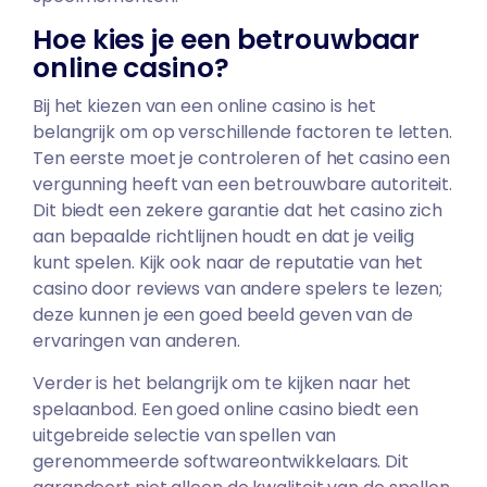
Hoe kies je een betrouwbaar
online casino?
Bij het kiezen van een online casino is het
belangrijk om op verschillende factoren te letten.
Ten eerste moet je controleren of het casino een
vergunning heeft van een betrouwbare autoriteit.
Dit biedt een zekere garantie dat het casino zich
aan bepaalde richtlijnen houdt en dat je veilig
kunt spelen. Kijk ook naar de reputatie van het
casino door reviews van andere spelers te lezen;
deze kunnen je een goed beeld geven van de
ervaringen van anderen.
Verder is het belangrijk om te kijken naar het
spelaanbod. Een goed online casino biedt een
uitgebreide selectie van spellen van
gerenommeerde softwareontwikkelaars. Dit