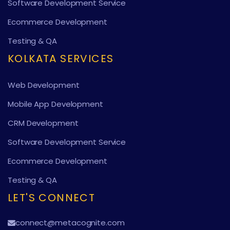
Software Development Service
Ecommerce Development
Testing & QA
KOLKATA SERVICES
Web Development
Mobile App Development
CRM Development
Software Development Service
Ecommerce Development
Testing & QA
LET'S CONNECT
connect@metacognite.com