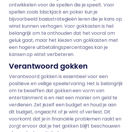
ontwikkelen voor de spellen die je speelt. Voor
spellen zoals blackjack en poker kun je
bijvoorbeeld basisstrategieën leren die je kans op
winst kunnen verhogen. Voor gokkasten is het
belangrijk om te onthouden dat het vooral om
geluk gaat, maar het kiezen van gokkasten met
een hogere uitbetalingspercentages kan je
kansen op winst verbeteren.
Verantwoord gokken
Verantwoord gokken is essentieel voor een
positieve en veilige speelervaring. Het is belangrijk
om te beseffen dat gokken een vorm van
entertainment is en niet een manier om geld te
verdienen. Zet jezelf een budget en houd je aan
dit budget, ongeacht of je wint of verliest. Dit
voorkomt dat je in financiële problemen raakt en
zorgt ervoor dat je het gokken blijft beschouwen