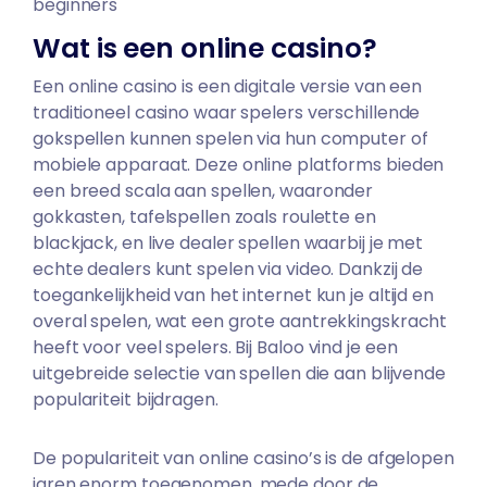
beginners
Wat is een online casino?
Een online casino is een digitale versie van een
traditioneel casino waar spelers verschillende
gokspellen kunnen spelen via hun computer of
mobiele apparaat. Deze online platforms bieden
een breed scala aan spellen, waaronder
gokkasten, tafelspellen zoals roulette en
blackjack, en live dealer spellen waarbij je met
echte dealers kunt spelen via video. Dankzij de
toegankelijkheid van het internet kun je altijd en
overal spelen, wat een grote aantrekkingskracht
heeft voor veel spelers. Bij
Baloo
vind je een
uitgebreide selectie van spellen die aan blijvende
populariteit bijdragen.
De populariteit van online casino’s is de afgelopen
jaren enorm toegenomen, mede door de