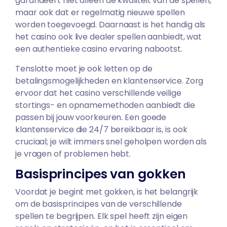
garandeert niet alleen de kwaliteit van de spellen,
maar ook dat er regelmatig nieuwe spellen
worden toegevoegd. Daarnaast is het handig als
het casino ook live dealer spellen aanbiedt, wat
een authentieke casino ervaring nabootst.
Tenslotte moet je ook letten op de
betalingsmogelijkheden en klantenservice. Zorg
ervoor dat het casino verschillende veilige
stortings- en opnamemethoden aanbiedt die
passen bij jouw voorkeuren. Een goede
klantenservice die 24/7 bereikbaar is, is ook
cruciaal; je wilt immers snel geholpen worden als
je vragen of problemen hebt.
Basisprincipes van gokken
Voordat je begint met gokken, is het belangrijk
om de basisprincipes van de verschillende
spellen te begrijpen. Elk spel heeft zijn eigen