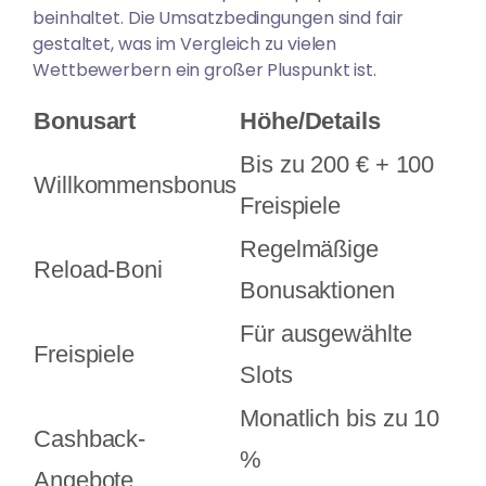
beinhaltet. Die Umsatzbedingungen sind fair
gestaltet, was im Vergleich zu vielen
Wettbewerbern ein großer Pluspunkt ist.
Bonusart
Höhe/Details
Bis zu 200 € + 100
Willkommensbonus
Freispiele
Regelmäßige
Reload-Boni
Bonusaktionen
Für ausgewählte
Freispiele
Slots
Monatlich bis zu 10
Cashback-
%
Angebote