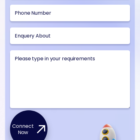
Connect
Now