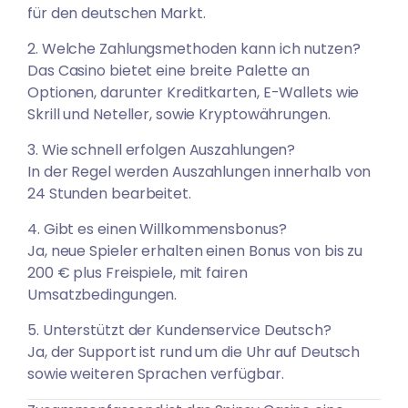
für den deutschen Markt.
2. Welche Zahlungsmethoden kann ich nutzen?
Das Casino bietet eine breite Palette an
Optionen, darunter Kreditkarten, E-Wallets wie
Skrill und Neteller, sowie Kryptowährungen.
3. Wie schnell erfolgen Auszahlungen?
In der Regel werden Auszahlungen innerhalb von
24 Stunden bearbeitet.
4. Gibt es einen Willkommensbonus?
Ja, neue Spieler erhalten einen Bonus von bis zu
200 € plus Freispiele, mit fairen
Umsatzbedingungen.
5. Unterstützt der Kundenservice Deutsch?
Ja, der Support ist rund um die Uhr auf Deutsch
sowie weiteren Sprachen verfügbar.