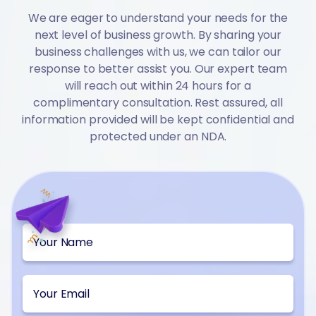
We are eager to understand your needs for the
next level of business growth. By sharing your
business challenges with us, we can tailor our
response to better assist you. Our expert team
will reach out within 24 hours for a
complimentary consultation. Rest assured, all
information provided will be kept confidential and
protected under an NDA.