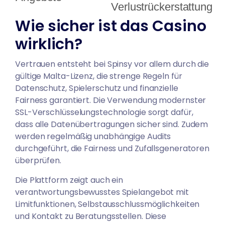
Verlustrückerstattung
Wie sicher ist das Casino
wirklich?
Vertrauen entsteht bei Spinsy vor allem durch die
gültige Malta-Lizenz, die strenge Regeln für
Datenschutz, Spielerschutz und finanzielle
Fairness garantiert. Die Verwendung modernster
SSL-Verschlüsselungstechnologie sorgt dafür,
dass alle Datenübertragungen sicher sind. Zudem
werden regelmäßig unabhängige Audits
durchgeführt, die Fairness und Zufallsgeneratoren
überprüfen.
Die Plattform zeigt auch ein
verantwortungsbewusstes Spielangebot mit
Limitfunktionen, Selbstausschlussmöglichkeiten
und Kontakt zu Beratungsstellen. Diese