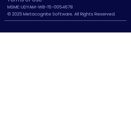
MSME: UDYAM-WB-15-0054678
© 2025 Metacognite Software. All Rights Reserved.