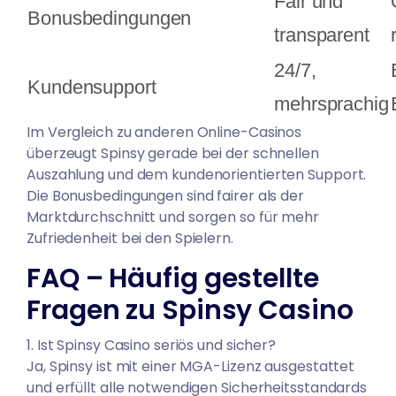
Fair und
Bonusbedingungen
transparent
24/7,
Kundensupport
mehrsprachig
Im Vergleich zu anderen Online-Casinos
überzeugt Spinsy gerade bei der schnellen
Auszahlung und dem kundenorientierten Support.
Die Bonusbedingungen sind fairer als der
Marktdurchschnitt und sorgen so für mehr
Zufriedenheit bei den Spielern.
FAQ – Häufig gestellte
Fragen zu Spinsy Casino
1. Ist Spinsy Casino seriös und sicher?
Ja, Spinsy ist mit einer MGA-Lizenz ausgestattet
und erfüllt alle notwendigen Sicherheitsstandards