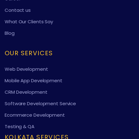
Contact us
What Our Clients Say
Blog
OUR SERVICES
Web Development
Mobile App Development
CRM Development
Software Development Service
Ecommerce Development
Testing & QA
KOLKATA SERVICES