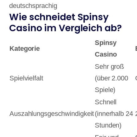
deutschsprachig
Wie schneidet Spinsy
Casino im Vergleich ab?
Spinsy
Kategorie
Casino
Sehr groß
Spielvielfalt
(über 2.000
Spiele)
Schnell
Auszahlungsgeschwindigkeit
(innerhalb 24
Stunden)