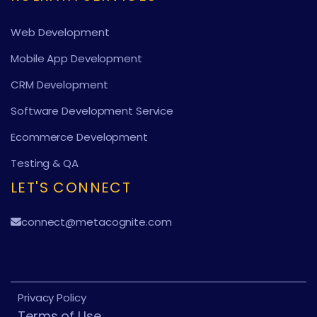
Web Development
Mobile App Development
CRM Development
Software Development Service
Ecommerce Development
Testing & QA
LET'S CONNECT
connect@metacognite.com
Privacy Policy
Terms of Use