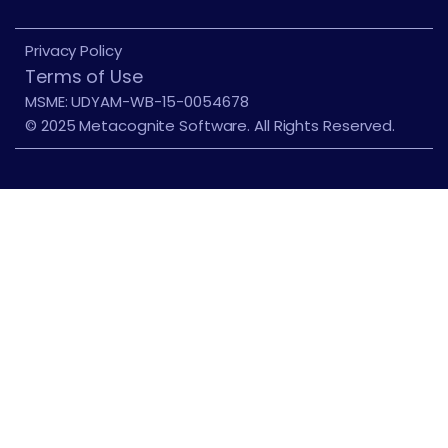
Privacy Policy
Terms of Use
MSME: UDYAM-WB-15-0054678
© 2025 Metacognite Software. All Rights Reserved.