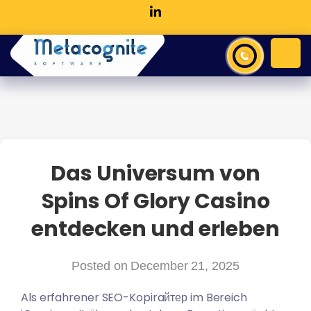
Das Universum von
Spins Of Glory Casino
entdecken und erleben
Posted on December 21, 2025
Als erfahrener SEO-Kopiraйтер im Bereich