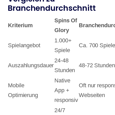
Branchendurchschnitt
Spins Of
Kriterium
Branchendurc
Glory
1.000+
Spielangebot
Ca. 700 Spiel
Spiele
24-48
Auszahlungsdauer
48-72 Stunden
Stunden
Native
Mobile
Oft nur respon
App +
Optimierung
Webseiten
responsiv
24/7