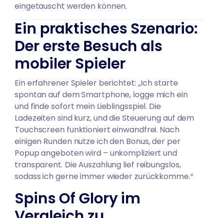
eingetauscht werden können.
Ein praktisches Szenario:
Der erste Besuch als
mobiler Spieler
Ein erfahrener Spieler berichtet: „Ich starte
spontan auf dem Smartphone, logge mich ein
und finde sofort mein Lieblingsspiel. Die
Ladezeiten sind kurz, und die Steuerung auf dem
Touchscreen funktioniert einwandfrei. Nach
einigen Runden nutze ich den Bonus, der per
Popup angeboten wird – unkompliziert und
transparent. Die Auszahlung lief reibungslos,
sodass ich gerne immer wieder zurückkomme.“
Spins Of Glory im
Vergleich zu