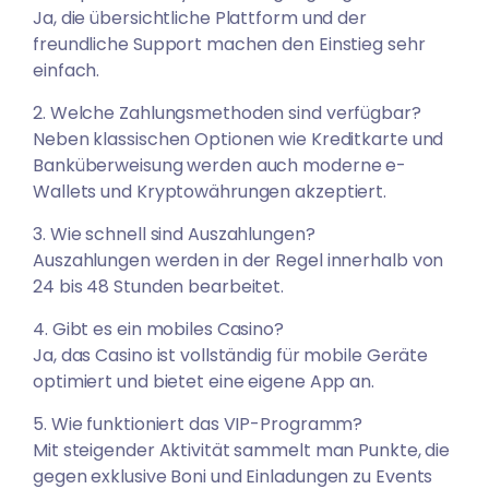
Ja, die übersichtliche Plattform und der
freundliche Support machen den Einstieg sehr
einfach.
2. Welche Zahlungsmethoden sind verfügbar?
Neben klassischen Optionen wie Kreditkarte und
Banküberweisung werden auch moderne e-
Wallets und Kryptowährungen akzeptiert.
3. Wie schnell sind Auszahlungen?
Auszahlungen werden in der Regel innerhalb von
24 bis 48 Stunden bearbeitet.
4. Gibt es ein mobiles Casino?
Ja, das Casino ist vollständig für mobile Geräte
optimiert und bietet eine eigene App an.
5. Wie funktioniert das VIP-Programm?
Mit steigender Aktivität sammelt man Punkte, die
gegen exklusive Boni und Einladungen zu Events