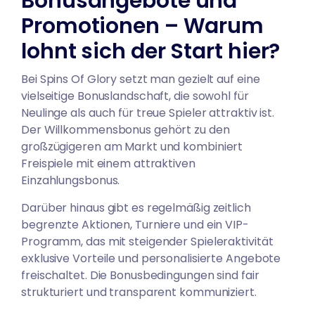
Bonusangebote und
Promotionen – Warum
lohnt sich der Start hier?
Bei Spins Of Glory setzt man gezielt auf eine
vielseitige Bonuslandschaft, die sowohl für
Neulinge als auch für treue Spieler attraktiv ist.
Der Willkommensbonus gehört zu den
großzügigeren am Markt und kombiniert
Freispiele mit einem attraktiven
Einzahlungsbonus.
Darüber hinaus gibt es regelmäßig zeitlich
begrenzte Aktionen, Turniere und ein VIP-
Programm, das mit steigender Spieleraktivität
exklusive Vorteile und personalisierte Angebote
freischaltet. Die Bonusbedingungen sind fair
strukturiert und transparent kommuniziert.