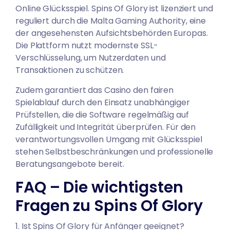
Online Glücksspiel. Spins Of Glory ist lizenziert und
reguliert durch die Malta Gaming Authority, eine
der angesehensten Aufsichtsbehörden Europas.
Die Plattform nutzt modernste SSL-
Verschlüsselung, um Nutzerdaten und
Transaktionen zu schützen.
Zudem garantiert das Casino den fairen
Spielablauf durch den Einsatz unabhängiger
Prüfstellen, die die Software regelmäßig auf
Zufälligkeit und Integrität überprüfen. Für den
verantwortungsvollen Umgang mit Glücksspiel
stehen Selbstbeschränkungen und professionelle
Beratungsangebote bereit.
FAQ – Die wichtigsten
Fragen zu Spins Of Glory
1. Ist Spins Of Glory für Anfänger geeignet?