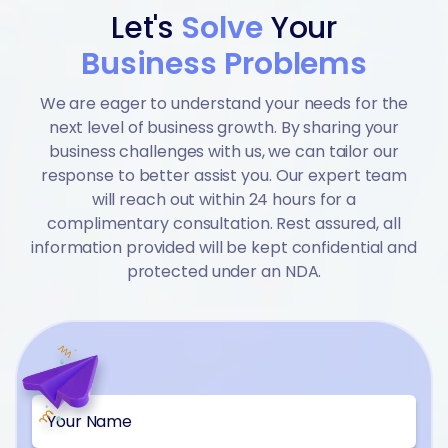
Let's
Solve
Your
Business Problems
We are eager to understand your needs for the
next level of business growth. By sharing your
business challenges with us, we can tailor our
response to better assist you. Our expert team
will reach out within 24 hours for a
complimentary consultation. Rest assured, all
information provided will be kept confidential and
protected under an NDA.