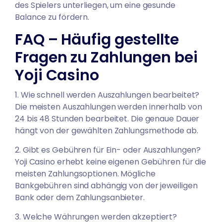
des Spielers unterliegen, um eine gesunde
Balance zu fördern.
FAQ – Häufig gestellte
Fragen zu Zahlungen bei
Yoji Casino
1. Wie schnell werden Auszahlungen bearbeitet?
Die meisten Auszahlungen werden innerhalb von
24 bis 48 Stunden bearbeitet. Die genaue Dauer
hängt von der gewählten Zahlungsmethode ab.
2. Gibt es Gebühren für Ein- oder Auszahlungen?
Yoji Casino erhebt keine eigenen Gebühren für die
meisten Zahlungsoptionen. Mögliche
Bankgebühren sind abhängig von der jeweiligen
Bank oder dem Zahlungsanbieter.
3. Welche Währungen werden akzeptiert?