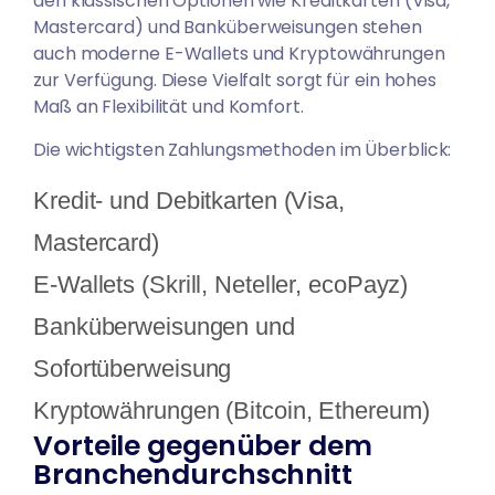
den klassischen Optionen wie Kreditkarten (Visa,
Mastercard) und Banküberweisungen stehen
auch moderne E-Wallets und Kryptowährungen
zur Verfügung. Diese Vielfalt sorgt für ein hohes
Maß an Flexibilität und Komfort.
Die wichtigsten Zahlungsmethoden im Überblick:
Kredit- und Debitkarten (Visa,
Mastercard)
E-Wallets (Skrill, Neteller, ecoPayz)
Banküberweisungen und
Sofortüberweisung
Kryptowährungen (Bitcoin, Ethereum)
Vorteile gegenüber dem
Branchendurchschnitt