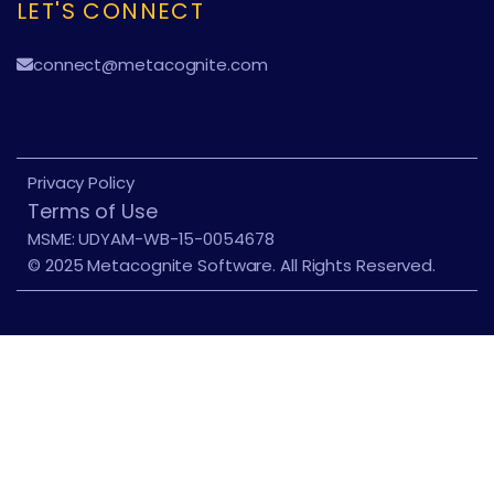
LET'S CONNECT
connect@metacognite.com
Privacy Policy
Terms of Use
MSME: UDYAM-WB-15-0054678
© 2025 Metacognite Software. All Rights Reserved.