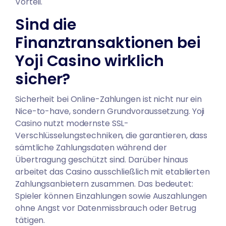
Vorteil.
Sind die
Finanztransaktionen bei
Yoji Casino wirklich
sicher?
Sicherheit bei Online-Zahlungen ist nicht nur ein
Nice-to-have, sondern Grundvoraussetzung. Yoji
Casino nutzt modernste SSL-
Verschlüsselungstechniken, die garantieren, dass
sämtliche Zahlungsdaten während der
Übertragung geschützt sind. Darüber hinaus
arbeitet das Casino ausschließlich mit etablierten
Zahlungsanbietern zusammen. Das bedeutet:
Spieler können Einzahlungen sowie Auszahlungen
ohne Angst vor Datenmissbrauch oder Betrug
tätigen.