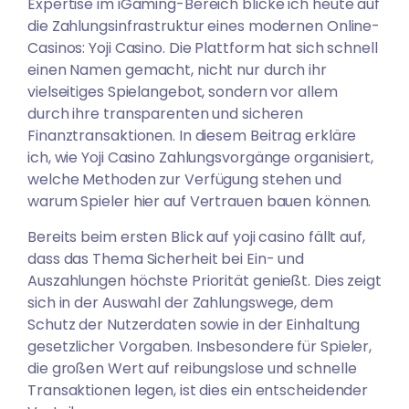
Expertise im iGaming-Bereich blicke ich heute auf
die Zahlungsinfrastruktur eines modernen Online-
Casinos: Yoji Casino. Die Plattform hat sich schnell
einen Namen gemacht, nicht nur durch ihr
vielseitiges Spielangebot, sondern vor allem
durch ihre transparenten und sicheren
Finanztransaktionen. In diesem Beitrag erkläre
ich, wie Yoji Casino Zahlungsvorgänge organisiert,
welche Methoden zur Verfügung stehen und
warum Spieler hier auf Vertrauen bauen können.
Bereits beim ersten Blick auf
yoji casino
fällt auf,
dass das Thema Sicherheit bei Ein- und
Auszahlungen höchste Priorität genießt. Dies zeigt
sich in der Auswahl der Zahlungswege, dem
Schutz der Nutzerdaten sowie in der Einhaltung
gesetzlicher Vorgaben. Insbesondere für Spieler,
die großen Wert auf reibungslose und schnelle
Transaktionen legen, ist dies ein entscheidender