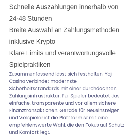
Schnelle Auszahlungen innerhalb von
24-48 Stunden
Breite Auswahl an Zahlungsmethoden
inklusive Krypto
Klare Limits und verantwortungsvolle
Spielpraktiken
Zusammenfassend lässt sich festhalten: Yoji
Casino verbindet modernste
Sicherheitsstandards mit einer durchdachten
Zahlungsinfrastruktur. Für Spieler bedeutet das
einfache, transparente und vor allem sichere
Finanztransaktionen. Gerade für Neueinsteiger
und Vielspieler ist die Plattform somit eine
empfehlenswerte Wahl, die den Fokus auf Schutz
und Komfort legt.