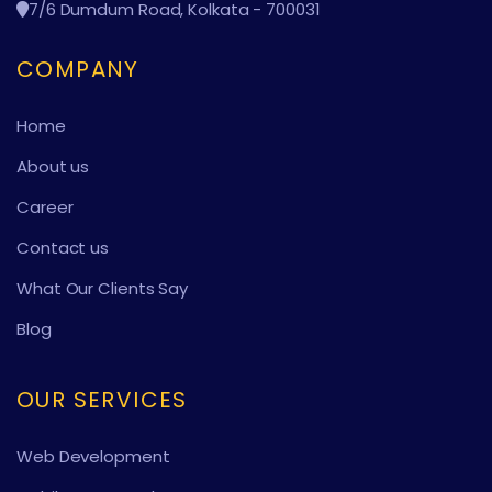
7/6 Dumdum Road, Kolkata - 700031
COMPANY
Home
About us
Career
Contact us
What Our Clients Say
Blog
OUR SERVICES
Web Development