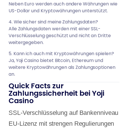
Neben Euro werden auch andere Währungen wie
US-Dollar und Kryptowährungen unterstützt.
4. Wie sicher sind meine Zahlungsdaten?
Alle Zahlungsdaten werden mit einer SSL-
Verschlüsselung geschützt und nicht an Dritte
weitergegeben.
5. Kann ich auch mit Kryptowährungen spielen?
Ja, Yoji Casino bietet Bitcoin, Ethereum und
weitere Kryptowährungen als Zahlungsoptionen
an.
Quick Facts zur
Zahlungssicherheit bei Yoji
Casino
SSL-Verschlüsselung auf Bankenniveau
EU-Lizenz mit strengen Regulierungen