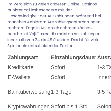
Im Vergleich zu vielen anderen Online-Casinos
punktet Yoji insbesondere mit der
Geschwindigkeit der Auszahlungen. Während bei
manchen Anbietern Auszahlungsanforderungen
mehrere Tage in Anspruch nehmen können,
bearbeitet Yoji Casino die meisten Auszahlungen
innerhalb von 24 bis 48 Stunden. Das ist für viele
Spieler ein entscheidender Faktor.
Zahlungsart
Einzahlungsdauer
Ausz
Kreditkarte
Sofort
1-3 T
E-Wallets
Sofort
Inner
Banküberweisung
1-3 Tage
3-5 T
Kryptowährungen
Sofort bis 1 Std.
Sofort