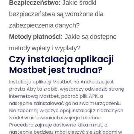
Bezpieczeństwo:
Jakie środki
bezpieczeństwa są wdrożone dla
zabezpieczenia danych?
Metody płatności:
Jakie są dostępne
metody wpłaty i wypłaty?
Czy instalacja aplikacji
Mostbet jest trudna?
Instalacja aplikacji Mostbet na Androidzie jest
prosta. Aby to zrobić, wystarczy odwiedzić stronę
internetową Mostbet, pobrać plik APK, a
następnie zainstalować go na swoim urządzeniu.
Nie zapomnij włączyć opcji instalacji z nieznanych
źródeł w ustawieniach swojego telefonu.
Procedura zajmuje dosłownie kilka minut, a
następnie będziesz mógł cieszyć się zakładami w