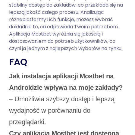
stabilny dostęp do zakładów, co przekłada się na
lepszą jakość całego procesu. Analizując
różneplatformy i ich funkcje, możesz wybrać
dokładnie to, co odpowiada Twoim potrzebom.
Aplikacja Mostbet wyróżnia się jakością i
dostosowaniem do potrzeb użytkowników, co
czyni ją jednym z najlepszych wyborów na rynku.
FAQ
Jak instalacja aplikacji Mostbet na
Androidzie wpływa na moje zakłady?
– Umożliwia szybszy dostęp i lepszą
wydajność w porównaniu do
przeglądarki.
Czy aplikacja Mostbet jest dostępna