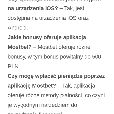
na urządzenia iOS?
– Tak, jest
dostępna na urządzenia iOS oraz
Android.
Jakie bonusy oferuje aplikacja
Mostbet?
– Mostbet oferuje różne
bonusy, w tym bonus powitalny do 500
PLN.
Czy mogę wpłacać pieniądze poprzez
aplikację Mostbet?
– Tak, aplikacja
oferuje różne metody płatności, co czyni
je wygodnym narzędziem do