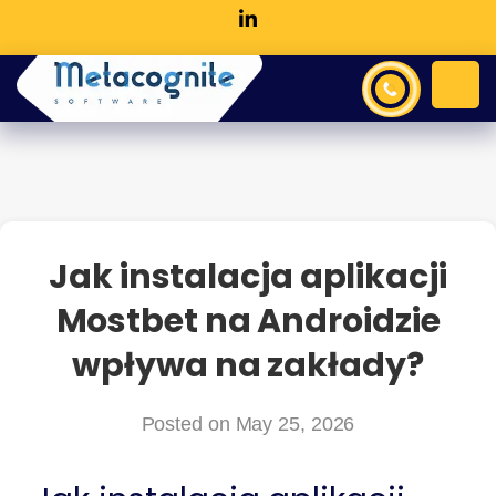
Jak instalacja aplikacji
Mostbet na Androidzie
wpływa na zakłady?
Posted on May 25, 2026