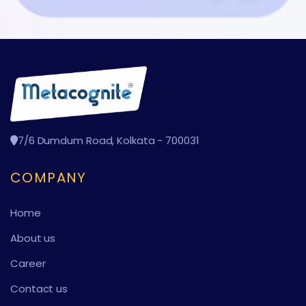
7/6 Dumdum Road, Kolkata - 700031
COMPANY
Home
About us
Career
Contact us