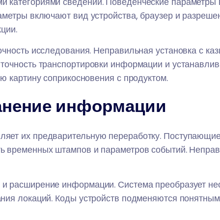
 категориями сведений. Поведенческие параметры 
аметры включают вид устройства, браузер и разреше
ции.
чность исследования. Неправильная установка с каз
 точность транспортировки информации и устанавли
ю картину соприкосновения с продуктом.
ранение информации
яет их предварительную переработку. Поступающие 
ь временных штампов и параметров событий. Неправ
и расширение информации. Система преобразует нео
ания локаций. Коды устройств подменяются понятны