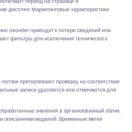
включают период на странице и
ние дисплея. Маркетинговые характеристики
ино леонбет приводит к потере сведений или
вают фильтры для исключения технического
потоки претерпевают проверку на соответствие
ильные записи удаляются или отмечаются для
бработанные значения в организованный облик.
ми описаниями моделей. Временные метки