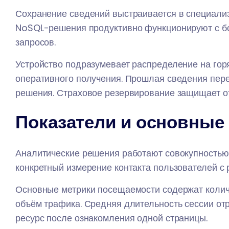
Сохранение сведений выстраивается в специали
NoSQL-решения продуктивно функционируют с б
запросов.
Устройство подразумевает распределение на гор
оперативного получения. Прошлая сведения пере
решения. Страховое резервирование защищает о
Показатели и основные
Аналитические решения работают совокупностью
конкретный измерение контакта пользователей с 
Основные метрики посещаемости содержат колич
объём трафика. Средняя длительность сессии от
ресурс после ознакомления одной страницы.