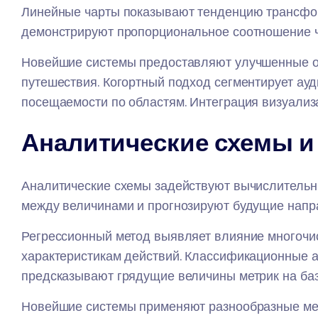
Линейные чарты показывают тенденцию трансфор
демонстрируют пропорциональное соотношение ч
Новейшие системы предоставляют улучшенные оп
путешествия. Когортный подход сегментирует ау
посещаемости по областям. Интеграция визуализ
Аналитические схемы и
Аналитические схемы задействуют вычислительн
между величинами и прогнозируют будущие напра
Регрессионный метод выявляет влияние многочи
характеристикам действий. Классификационные 
предсказывают грядущие величины метрик на баз
Новейшие системы применяют разнообразные ме