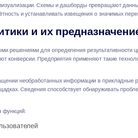
визуализации. Схемы и дашборды превращают данны
ётность и устанавливать извещения о значимых пере
итики и их предназначени
ми решениями для определения результативности ц
уют конверсии. Предприятия применяют такие технол
ращении необработанных информации в прикладные 
адках. Сведения способствует обнаруживать пробле
 функций:
льзователей