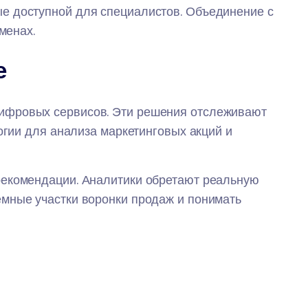
е доступной для специалистов. Объединение с
менах.
е
ифровых сервисов. Эти решения отслеживают
огии для анализа маркетинговых акций и
рекомендации. Аналитики обретают реальную
мные участки воронки продаж и понимать