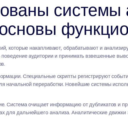
рованы системы 
 основы функци
ий, которые накапливают, обрабатывают и анализир
ь поведение аудитории и принимать взвешенные выв
в.
ормации. Специальные скрипты регистрируют события
я начальной переработки. Новейшие системы испол
е. Система очищает информацию от дубликатов и пр
х для дальнейшего анализа. Аналитические движки 