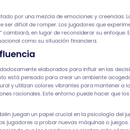
tado por una mezcla de emociones y creencias. La 
 ser difícil de romper. Los jugadores que experim
cambiará, en lugar de reconsiderar su enfoque. Es
ocional como su situación financiera.
nfluencia
idadosamente elaborados para influir en las decisi
nto está pensado para crear un ambiente acogedor
tural y utilizan colores vibrantes para mantener a
es racionales. Este entorno puede hacer que los 
ién juegan un papel crucial en la psicología del 
s jugadores a probar nuevas máquinas o juegos. E