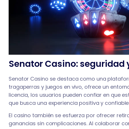
Senator Casino: seguridad 
Senator Casino se destaca como una plataforma
tragaperras y juegos en vivo, ofrece un entor
licencia, los usuarios pueden confiar en que e
que busca una experiencia positiva y confiable
El casino también se esfuerza por ofrecer reti
ganancias sin complicaciones. Al colaborar co