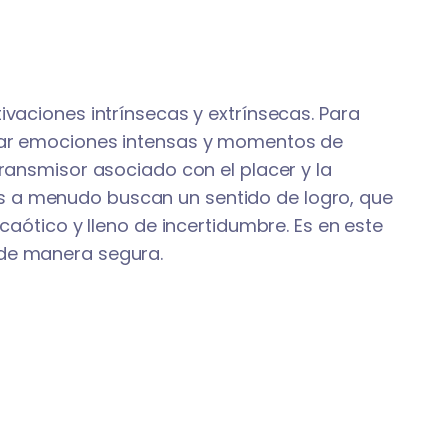
vaciones intrínsecas y extrínsecas. Para
ntar emociones intensas y momentos de
ransmisor asociado con el placer y la
s a menudo buscan un sentido de logro, que
aótico y lleno de incertidumbre. Es en este
 de manera segura.