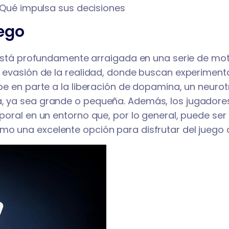
¿Qué impulsa sus decisiones
uego
está profundamente arraigada en una serie de moti
e evasión de la realidad, donde buscan experime
e en parte a la liberación de dopamina, un neurot
, ya sea grande o pequeña. Además, los jugadore
oral en un entorno que, por lo general, puede ser c
o una excelente opción para disfrutar del juego