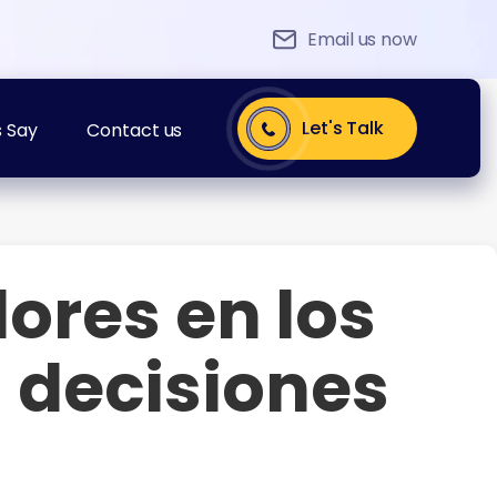
Email us now
Let's Talk
s Say
Contact us
dores en los
 decisiones