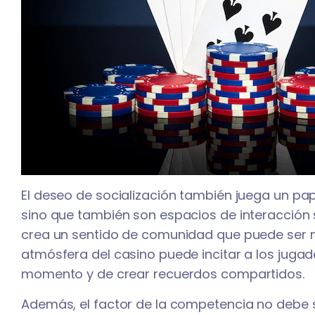
El deseo de socialización también juega un pap
sino que también son espacios de interacción s
crea un sentido de comunidad que puede ser muy
atmósfera del casino puede incitar a los jugad
momento y de crear recuerdos compartidos.
Además, el factor de la competencia no debe s