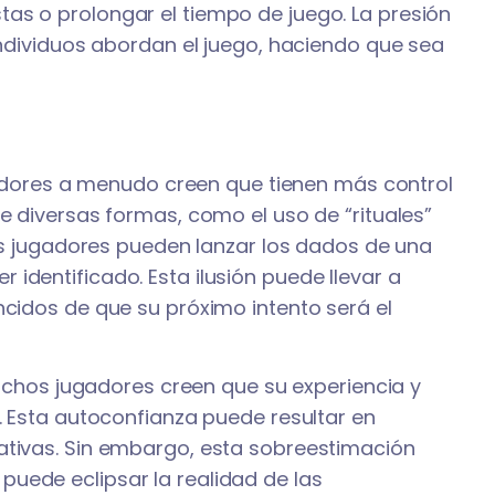
as o prolongar el tiempo de juego. La presión
individuos abordan el juego, haciendo que sea
ugadores a menudo creen que tienen más control
e diversas formas, como el uso de “rituales”
nos jugadores pueden lanzar los dados de una
dentificado. Esta ilusión puede llevar a
cidos de que su próximo intento será el
Muchos jugadores creen que su experiencia y
. Esta autoconfianza puede resultar en
ativas. Sin embargo, esta sobreestimación
uede eclipsar la realidad de las