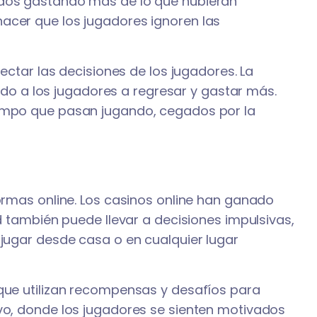
odos gastando más de lo que hubieran
acer que los jugadores ignoren las
ectar las decisiones de los jugadores. La
ando a los jugadores a regresar y gastar más.
iempo que pasan jugando, cegados por la
ormas online. Los casinos online han ganado
d también puede llevar a decisiones impulsivas,
jugar desde casa o en cualquier lugar
que utilizan recompensas y desafíos para
vo, donde los jugadores se sienten motivados