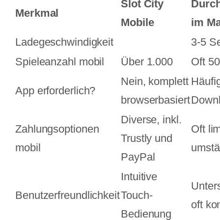
Slot City
Durch
Merkmal
Mobile
im Ma
Ladegeschwindigkeit
3-5 S
Spieleanzahl mobil
Über 1.000
Oft 5
Nein, komplett
Häufi
App erforderlich?
browserbasiert
Downl
Diverse, inkl.
Zahlungsoptionen
Oft lim
Trustly und
mobil
umstä
PayPal
Intuitive
Unters
Benutzerfreundlichkeit
Touch-
oft ko
Bedienung