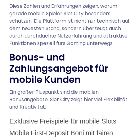
Diese Zahlen und Erfahrungen zeigen, warum
gerade mobile Spieler Slot City besonders
schätzen. Die Plattform ist nicht nur technisch auf
dem neuesten Stand, sondern überzeugt auch
durch durchdachte Nutzerführung und attraktive
Funktionen speziell fürs Gaming unterwegs.
Bonus- und
Zahlungsangebot für
mobile Kunden
Ein großer Pluspunkt sind die mobilen
Bonusangebote. Slot City zeigt hier viel Flexibilität
und Kreativität:
Exklusive Freispiele für mobile Slots
Mobile First-Deposit Boni mit fairen