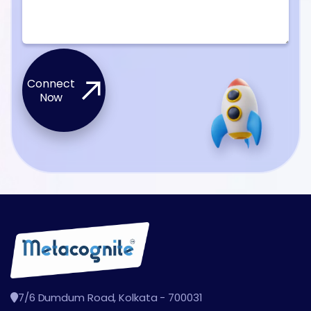
Connect
Now
7/6 Dumdum Road, Kolkata - 700031