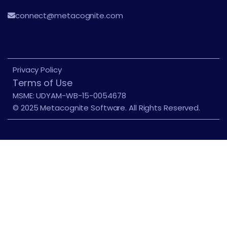
connect@metacognite.com
Privacy Policy
Terms of Use
MSME: UDYAM-WB-15-0054678
© 2025 Metacognite Software. All Rights Reserved.