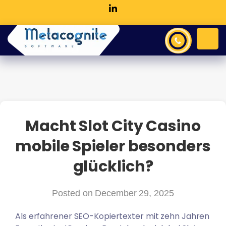
Macht Slot City Casino
mobile Spieler besonders
glücklich?
Posted on December 29, 2025
Als erfahrener SEO-Kopiertexter mit zehn Jahren