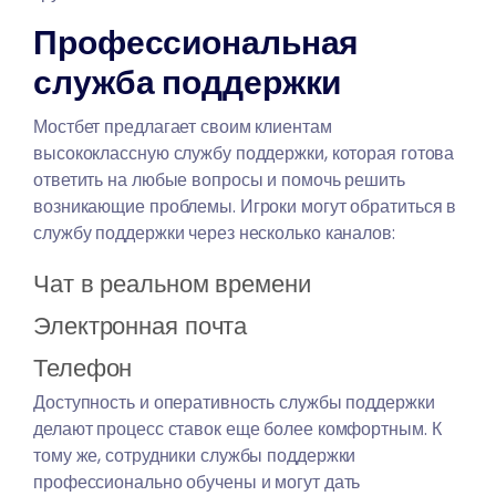
Профессиональная
служба поддержки
Мостбет предлагает своим клиентам
высококлассную службу поддержки, которая готова
ответить на любые вопросы и помочь решить
возникающие проблемы. Игроки могут обратиться в
службу поддержки через несколько каналов:
Чат в реальном времени
Электронная почта
Телефон
Доступность и оперативность службы поддержки
делают процесс ставок еще более комфортным. К
тому же, сотрудники службы поддержки
профессионально обучены и могут дать