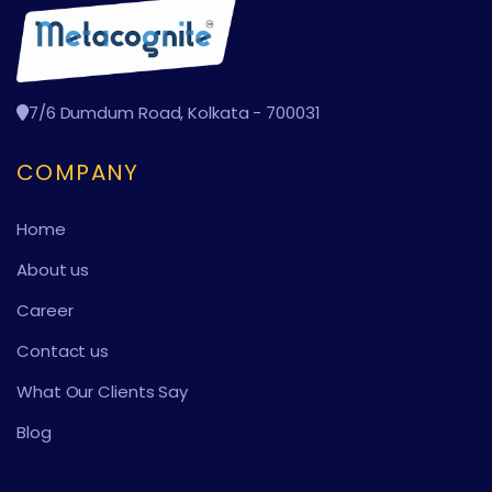
7/6 Dumdum Road, Kolkata - 700031
COMPANY
Home
About us
Career
Contact us
What Our Clients Say
Blog