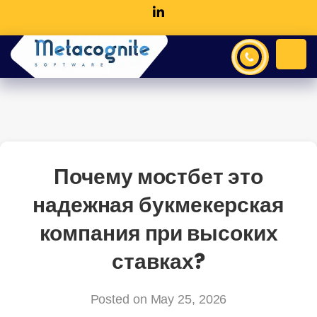
Почему мостбет это
надежная букмекерская
компания при высоких
ставках?
Posted on May 25, 2026