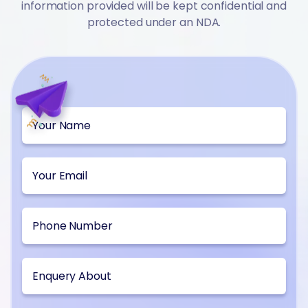
information provided will be kept confidential and
protected under an NDA.