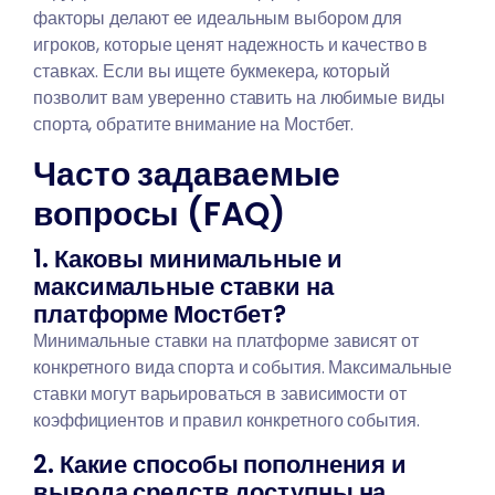
факторы делают ее идеальным выбором для
игроков, которые ценят надежность и качество в
ставках. Если вы ищете букмекера, который
позволит вам уверенно ставить на любимые виды
спорта, обратите внимание на Мостбет.
Часто задаваемые
вопросы (FAQ)
1. Каковы минимальные и
максимальные ставки на
платформе Мостбет?
Минимальные ставки на платформе зависят от
конкретного вида спорта и события. Максимальные
ставки могут варьироваться в зависимости от
коэффициентов и правил конкретного события.
2. Какие способы пополнения и
вывода средств доступны на