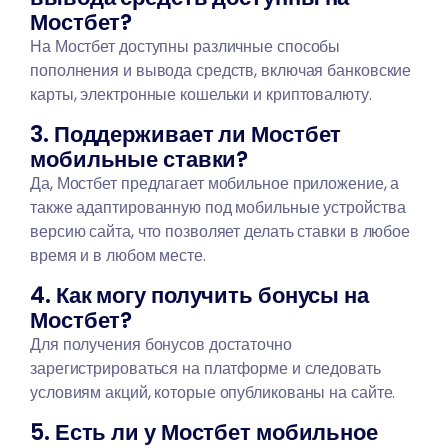
Мостбет?
На Мостбет доступны различные способы
пополнения и вывода средств, включая банковские
карты, электронные кошельки и криптовалюту.
3. Поддерживает ли Мостбет
мобильные ставки?
Да, Мостбет предлагает мобильное приложение, а
также адаптированную под мобильные устройства
версию сайта, что позволяет делать ставки в любое
время и в любом месте.
4. Как могу получить бонусы на
Мостбет?
Для получения бонусов достаточно
зарегистрироваться на платформе и следовать
условиям акций, которые опубликованы на сайте.
5. Есть ли у Мостбет мобильное