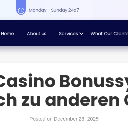
Monday - Sunday 24x7
Home
About us
Services
What Our Client
 Casino Bonus
ch zu anderen
Posted on December 28, 2025