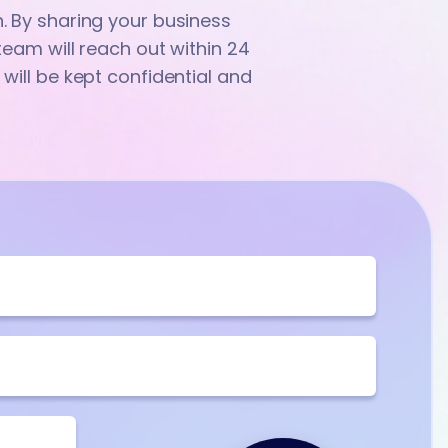
. By sharing your business
team will reach out within 24
will be kept confidential and