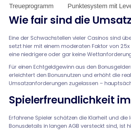
Treueprogramm
Punktesystem mit Leve
Wie fair sind die Umsat
Eine der Schwachstellen vieler Casinos sind 
setzt hier mit einem moderaten Faktor von 25x 
eine niedrigere oder gar keine Wettanforderung
Für einen Echtgeldgewinn aus den Bonusgeldern i
erleichtert den Bonusnutzen und erhöht die rea
Umsatzanforderungen zugelassen – hauptsächlich
Spielerfreundlichkeit i
Erfahrene Spieler schätzen die Klarheit und die
Bonusdetails in langen AGB versteckt sind, ist h