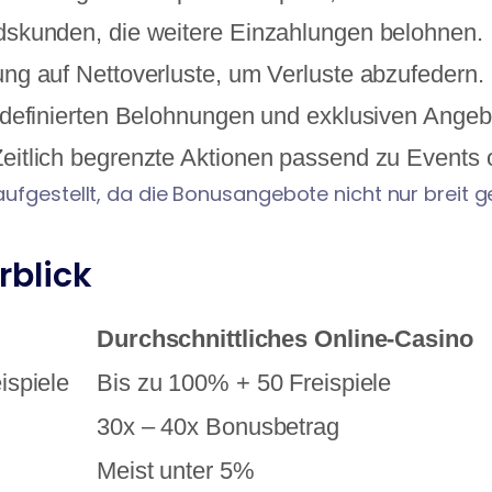
dskunden, die weitere Einzahlungen belohnen.
ng auf Nettoverluste, um Verluste abzufedern.
 definierten Belohnungen und exklusiven Angeb
itlich begrenzte Aktionen passend zu Events o
ufgestellt, da die Bonusangebote nicht nur breit g
rblick
Durchschnittliches Online-Casino
ispiele
Bis zu 100% + 50 Freispiele
30x – 40x Bonusbetrag
Meist unter 5%