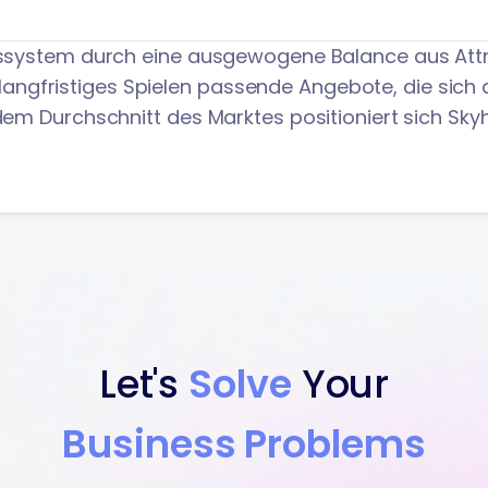
system durch eine ausgewogene Balance aus Attrakt
ür langfristiges Spielen passende Angebote, die si
m Durchschnitt des Marktes positioniert sich Skyh
Let's
Solve
Your
Business Problems