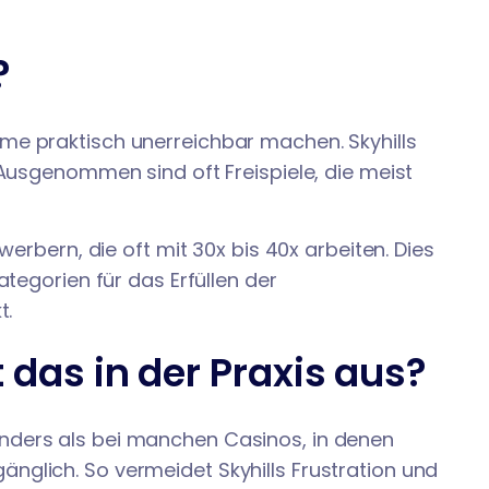
?
e praktisch unerreichbar machen. Skyhills
Ausgenommen sind oft Freispiele, die meist
erbern, die oft mit 30x bis 40x arbeiten. Dies
tegorien für das Erfüllen der
t.
 das in der Praxis aus?
. Anders als bei manchen Casinos, in denen
gänglich. So vermeidet Skyhills Frustration und