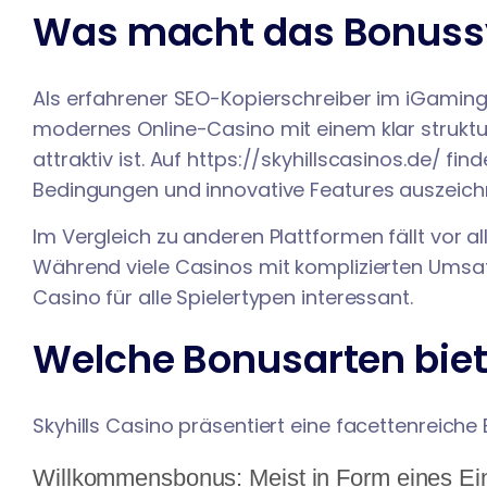
Was macht das Bonussy
Als erfahrener SEO-Kopierschreiber im iGaming-
modernes Online-Casino mit einem klar struktu
attraktiv ist. Auf
https://skyhillscasinos.de/
find
Bedingungen und innovative Features auszeich
Im Vergleich zu anderen Plattformen fällt vo
Während viele Casinos mit komplizierten Umsatz
Casino für alle Spielertypen interessant.
Welche Bonusarten biet
Skyhills Casino präsentiert eine facettenreiche 
Willkommensbonus: Meist in Form eines Einz