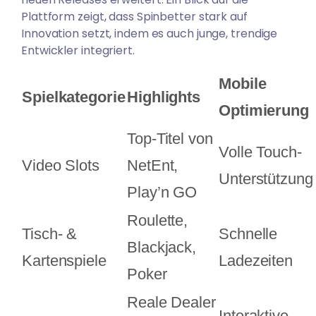
Plattform zeigt, dass Spinbetter stark auf
Innovation setzt, indem es auch junge, trendige
Entwickler integriert.
Mobile
Spielkategorie
Highlights
Optimierung
Top-Titel von
Volle Touch-
Video Slots
NetEnt,
Unterstützung
Play’n GO
Roulette,
Tisch- &
Schnelle
Blackjack,
Kartenspiele
Ladezeiten
Poker
Reale Dealer
Interaktive