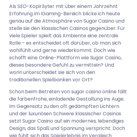
Als SEO-Kopirăyter mit über einem Jahrzehnt
Erfahrung im iGaming-Bereich blicke ich heute
genau auf die Atmosphäre von Sugar Casino und
stelle sie den klassischen Casinos gegenüber. Für
viele Spieler spielt das Ambiente eine zentrale
Rolle – es entscheidet oft darüber, ob man sich
wohlfühlt und gerne wiederkommt. Doch wie
schafft eine Online-Plattform wie Sugar Casino,
dieses besondere Gefühl zu vermitteln? Und
worin unterscheidet sie sich von den
traditionellen Spielbanken vor Ort?
Schon beim Betreten von
sugar casino online
fällt
die farbenfrohe, einladende Gestaltung ins Auge.
Im Gegensatz zu den oft gedämpften Lichtern
und der luxuriösen Schwere klassischer Casinos
setzt Sugar Casino auf ein modernes, lebendiges
Design, das Spaß und Spannung verspricht. Doch
wie fühlt sich das Spielerlebnis im Vergleich