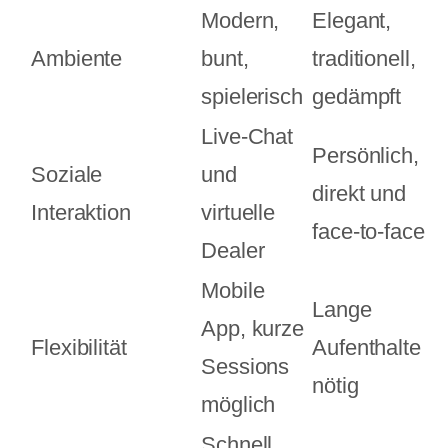
Modern,
Elegant,
Ambiente
bunt,
traditionell,
spielerisch
gedämpft
Live-Chat
Persönlich,
Soziale
und
direkt und
Interaktion
virtuelle
face-to-face
Dealer
Mobile
Lange
App, kurze
Flexibilität
Aufenthalte
Sessions
nötig
möglich
Schnell,