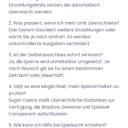
Einzahlungslimits setzen, die automatisch
überwacht werden.
2. Was passiert, wenn ich mein Limit überschreite?
Das System blockiert weitere Einzahlungen oder
warnt Sie, je nach Limitart. So werden
unkontrollierte Ausgaben verhindert.
3. Ist der Selbstausschluss sofort wirksam?
Ja, die Sperre wird unmittelbar umgesetzt. Je
nach Wunsch gilt sie für einen bestimmten
Zeitraum oder dauerhaft.
4. Gibt es eine Möglichkeit, mein Spielverhalten zu
prüfen?
Sugar Casino stellt übersichtliche Statistiken zur
Verfügung, die Einsätze, Gewinne und Spielzeit
transparent aufschlüsseln.
5. Wie kann ich Hilfe bei Spielsucht erhalten?