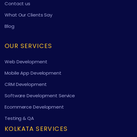
Contact us
What Our Clients Say
Blog
OUR SERVICES
Web Development
Mobile App Development
CRM Development
Software Development Service
Ecommerce Development
Testing & QA
KOLKATA SERVICES