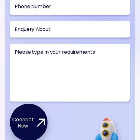
Connect
Now