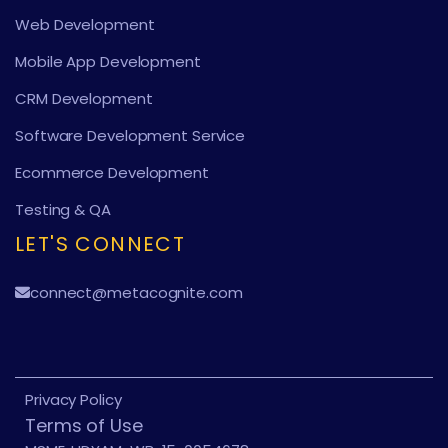
Web Development
Mobile App Development
CRM Development
Software Development Service
Ecommerce Development
Testing & QA
LET'S CONNECT
connect@metacognite.com
Privacy Policy
Terms of Use