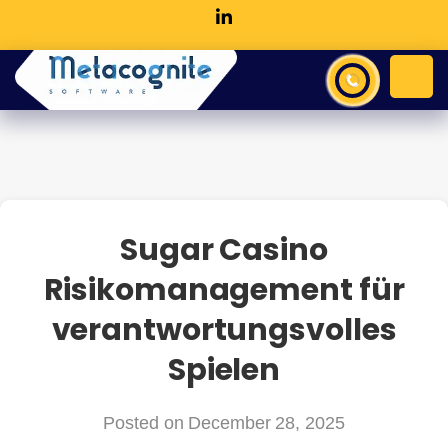
Sugar Casino
Risikomanagement für
verantwortungsvolles
Spielen
Posted on December 28, 2025