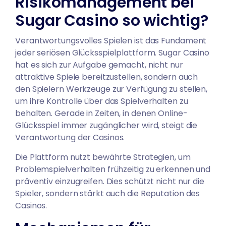
Risikomanagement bei
Sugar Casino so wichtig?
Verantwortungsvolles Spielen ist das Fundament
jeder seriösen Glücksspielplattform. Sugar Casino
hat es sich zur Aufgabe gemacht, nicht nur
attraktive Spiele bereitzustellen, sondern auch
den Spielern Werkzeuge zur Verfügung zu stellen,
um ihre Kontrolle über das Spielverhalten zu
behalten. Gerade in Zeiten, in denen Online-
Glücksspiel immer zugänglicher wird, steigt die
Verantwortung der Casinos.
Die Plattform nutzt bewährte Strategien, um
Problemspielverhalten frühzeitig zu erkennen und
präventiv einzugreifen. Dies schützt nicht nur die
Spieler, sondern stärkt auch die Reputation des
Casinos.