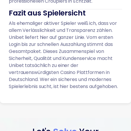
professionellen Croupiers in Echtzeit.
Fazit aus Spielersicht
Als ehemaliger aktiver Spieler weiß ich, dass vor
allem Verlässlichkeit und Transparenz zählen.
Unibet liefert hier auf ganzer Linie. Vom ersten
Login bis zur schnellen Auszahlung stimmt das
Gesamtpaket. Dieses Zusammenspiel von
Sicherheit, Qualität und Kundenservice macht
Unibet tatsächlich zu einer der
vertrauenswürdigsten Casino Plattformen in
Deutschland. Wer ein sicheres und modernes
Spielerlebnis sucht, ist hier bestens aufgehoben.