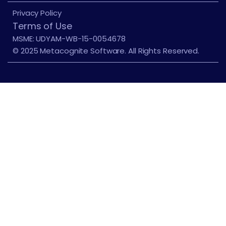
Privacy Policy
Terms of Use
MSME: UDYAM-WB-15-0054678
© 2025 Metacognite Software. All Rights Reserved.