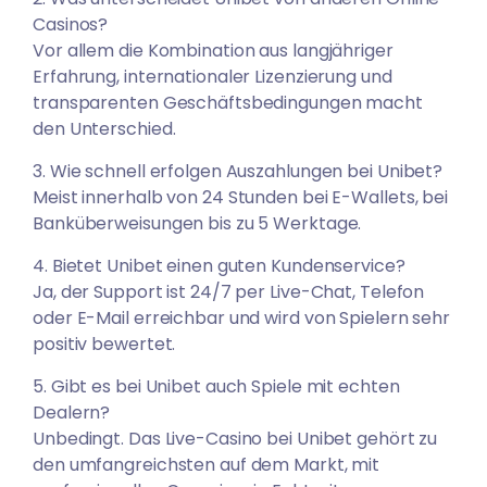
Casinos?
Vor allem die Kombination aus langjähriger
Erfahrung, internationaler Lizenzierung und
transparenten Geschäftsbedingungen macht
den Unterschied.
3. Wie schnell erfolgen Auszahlungen bei Unibet?
Meist innerhalb von 24 Stunden bei E-Wallets, bei
Banküberweisungen bis zu 5 Werktage.
4. Bietet Unibet einen guten Kundenservice?
Ja, der Support ist 24/7 per Live-Chat, Telefon
oder E-Mail erreichbar und wird von Spielern sehr
positiv bewertet.
5. Gibt es bei Unibet auch Spiele mit echten
Dealern?
Unbedingt. Das Live-Casino bei Unibet gehört zu
den umfangreichsten auf dem Markt, mit