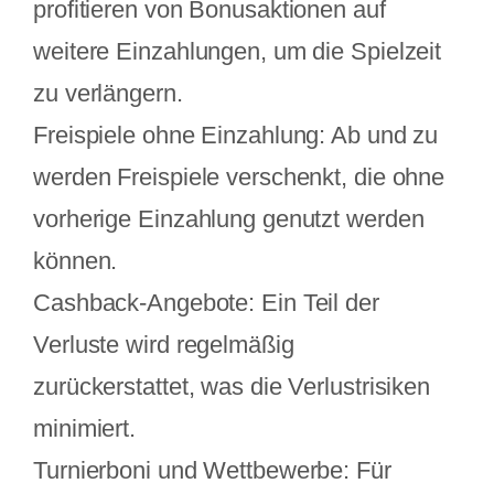
profitieren von Bonusaktionen auf
weitere Einzahlungen, um die Spielzeit
zu verlängern.
Freispiele ohne Einzahlung: Ab und zu
werden Freispiele verschenkt, die ohne
vorherige Einzahlung genutzt werden
können.
Cashback-Angebote: Ein Teil der
Verluste wird regelmäßig
zurückerstattet, was die Verlustrisiken
minimiert.
Turnierboni und Wettbewerbe: Für