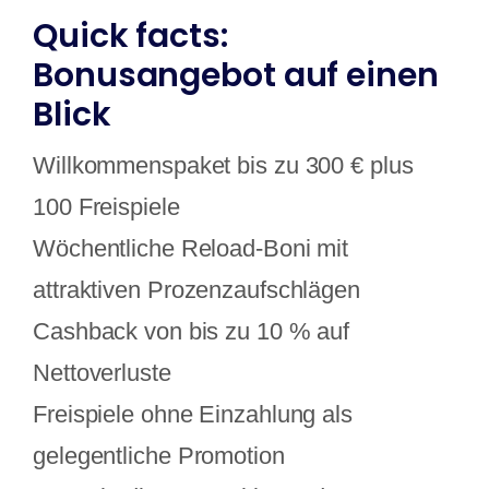
Quick facts:
Bonusangebot auf einen
Blick
Willkommenspaket bis zu 300 € plus
100 Freispiele
Wöchentliche Reload-Boni mit
attraktiven Prozenzaufschlägen
Cashback von bis zu 10 % auf
Nettoverluste
Freispiele ohne Einzahlung als
gelegentliche Promotion