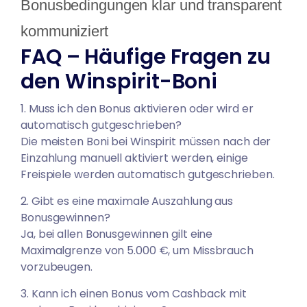
Bonusbedingungen klar und transparent
kommuniziert
FAQ – Häufige Fragen zu
den Winspirit-Boni
1. Muss ich den Bonus aktivieren oder wird er
automatisch gutgeschrieben?
Die meisten Boni bei Winspirit müssen nach der
Einzahlung manuell aktiviert werden, einige
Freispiele werden automatisch gutgeschrieben.
2. Gibt es eine maximale Auszahlung aus
Bonusgewinnen?
Ja, bei allen Bonusgewinnen gilt eine
Maximalgrenze von 5.000 €, um Missbrauch
vorzubeugen.
3. Kann ich einen Bonus vom Cashback mit