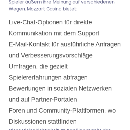
Spieler äußern ihre Meinung auf verschiedenen
Wegen. Mozzart Casino bietet:
Live-Chat-Optionen für direkte
Kommunikation mit dem Support
E-Mail-Kontakt für ausführliche Anfragen
und Verbesserungsvorschläge
Umfragen, die gezielt
Spielererfahrungen abfragen
Bewertungen in sozialen Netzwerken
und auf Partner-Portalen
Foren und Community-Plattformen, wo
Diskussionen stattfinden