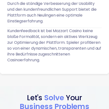
Durch die ständige Verbesserung der Usability
und den kundenfreundlichen Support bietet die
Plattform auch Neulingen eine optimale
Einstiegserfahrung.
Kundenfeedback ist bei Mozzart Casino keine
bloße Formalität, sondern ein aktives Werkzeug
zur Optimierung der Plattform. Spieler profitieren
so von einer dynamischen, transparenten und auf
ihre Bedürfnisse zugeschnittenen
Casinoerfahrung.
Let's
Solve
Your
Business Problems