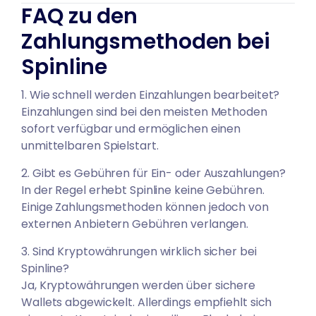
FAQ zu den
Zahlungsmethoden bei
Spinline
1. Wie schnell werden Einzahlungen bearbeitet?
Einzahlungen sind bei den meisten Methoden
sofort verfügbar und ermöglichen einen
unmittelbaren Spielstart.
2. Gibt es Gebühren für Ein- oder Auszahlungen?
In der Regel erhebt Spinline keine Gebühren.
Einige Zahlungsmethoden können jedoch von
externen Anbietern Gebühren verlangen.
3. Sind Kryptowährungen wirklich sicher bei
Spinline?
Ja, Kryptowährungen werden über sichere
Wallets abgewickelt. Allerdings empfiehlt sich