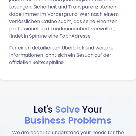
Lösungen. Sicherheit und Transparenz stehen
dabei immer im Vordergrund. Wer nach einem
verlässlichen Casino sucht, das seine Finanzen
professionell und kundenorientiert verwaltet,
findet in Spinline eine Top-Adresse.
Für einen detaillierten Überblick und weitere
Informationen lohnt sich ein Besuch auf der
offiziellen Seite:
spinline
.
Let's
Solve
Your
Business Problems
We are eager to understand your needs for the