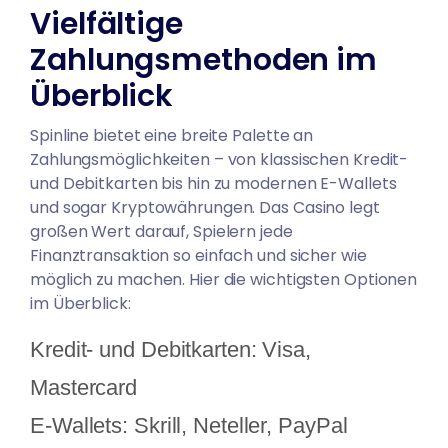
Vielfältige
Zahlungsmethoden im
Überblick
Spinline bietet eine breite Palette an
Zahlungsmöglichkeiten – von klassischen Kredit-
und Debitkarten bis hin zu modernen E-Wallets
und sogar Kryptowährungen. Das Casino legt
großen Wert darauf, Spielern jede
Finanztransaktion so einfach und sicher wie
möglich zu machen. Hier die wichtigsten Optionen
im Überblick:
Kredit- und Debitkarten: Visa,
Mastercard
E-Wallets: Skrill, Neteller, PayPal