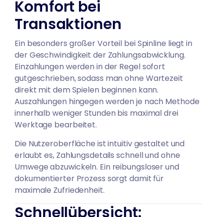
Komfort bei
Transaktionen
Ein besonders großer Vorteil bei Spinline liegt in
der Geschwindigkeit der Zahlungsabwicklung.
Einzahlungen werden in der Regel sofort
gutgeschrieben, sodass man ohne Wartezeit
direkt mit dem Spielen beginnen kann.
Auszahlungen hingegen werden je nach Methode
innerhalb weniger Stunden bis maximal drei
Werktage bearbeitet.
Die Nutzeroberfläche ist intuitiv gestaltet und
erlaubt es, Zahlungsdetails schnell und ohne
Umwege abzuwickeln. Ein reibungsloser und
dokumentierter Prozess sorgt damit für
maximale Zufriedenheit.
Schnellübersicht: