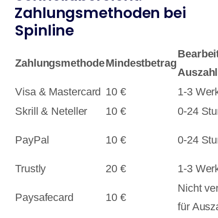
Zahlungsmethoden bei
Spinline
Bearbei
Zahlungsmethode
Mindestbetrag
Auszah
Visa & Mastercard
10 €
1-3 Wer
Skrill & Neteller
10 €
0-24 St
PayPal
10 €
0-24 St
Trustly
20 €
1-3 Wer
Nicht ve
Paysafecard
10 €
für Aus