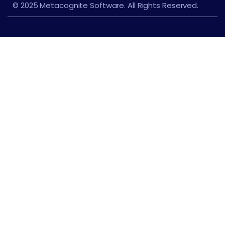
© 2025 Metacognite Software. All Rights Reserved.