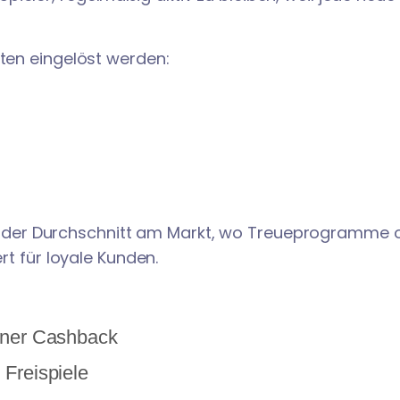
ten eingelöst werden:
ls der Durchschnitt am Markt, wo Treueprogramme o
t für loyale Kunden.
iner Cashback
Freispiele