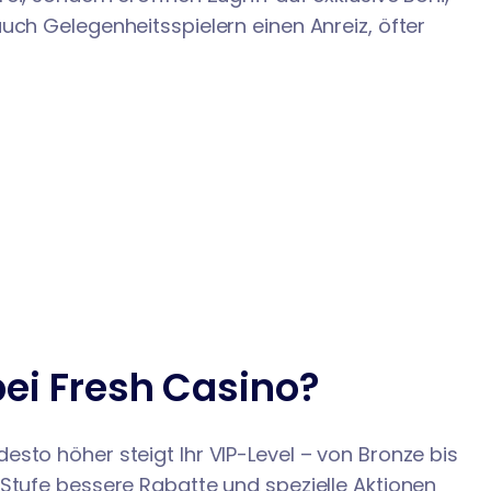
ch Gelegenheitsspielern einen Anreiz, öfter
ei Fresh Casino?
to höher steigt Ihr VIP-Level – von Bronze bis
ue Stufe bessere Rabatte und spezielle Aktionen