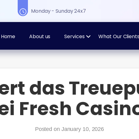
Monday - Sunday 24x7
Home
About us
Services
What Our Client
iert das Treue
ei Fresh Casin
Posted on January 10, 2026