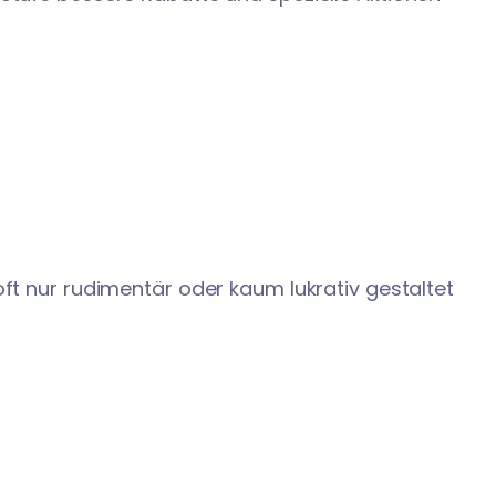
ft nur rudimentär oder kaum lukrativ gestaltet