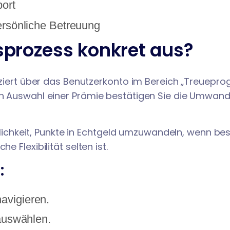
ort
ersönliche Betreuung
sprozess konkret aus?
ziert über das Benutzerkonto im Bereich „Treueprog
h Auswahl einer Prämie bestätigen Sie die Umwand
öglichkeit, Punkte in Echtgeld umzuwandeln, wenn be
 Flexibilität selten ist.
:
vigieren.
auswählen.