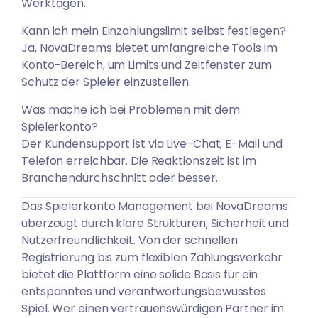
Werktagen.
Kann ich mein Einzahlungslimit selbst festlegen?
Ja, NovaDreams bietet umfangreiche Tools im
Konto-Bereich, um Limits und Zeitfenster zum
Schutz der Spieler einzustellen.
Was mache ich bei Problemen mit dem
Spielerkonto?
Der Kundensupport ist via Live-Chat, E-Mail und
Telefon erreichbar. Die Reaktionszeit ist im
Branchendurchschnitt oder besser.
Das Spielerkonto Management bei NovaDreams
überzeugt durch klare Strukturen, Sicherheit und
Nutzerfreundlichkeit. Von der schnellen
Registrierung bis zum flexiblen Zahlungsverkehr
bietet die Plattform eine solide Basis für ein
entspanntes und verantwortungsbewusstes
Spiel. Wer einen vertrauenswürdigen Partner im