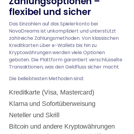
Zahlungsoptionen –
flexibel und sicher
Das Einzahlen auf das Spielerkonto bei
NovaDreams ist unkompliziert und unterstützt
zahlreiche Zahlungsmethoden. Von klassischen
Kreditkarten über e-Wallets bis hin zu
Kryptowährungen werden viele Optionen
geboten. Die Plattform garantiert verschlüsselte
Transaktionen, was den Geldfluss sicher macht.
Die beliebtesten Methoden sind:
Kreditkarte (Visa, Mastercard)
Klarna und Sofortüberweisung
Neteller und Skrill
Bitcoin und andere Kryptowährungen