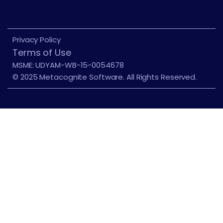
Privacy Policy
Terms of Use
MSME: UDYAM-WB-15-0054678
© 2025 Metacognite Software. All Rights Reserved.