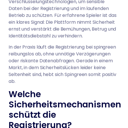
Verschlüsselungstechnologien, um sensible
Daten bei der Registrierung und im laufenden
Betrieb zu schützen. Für erfahrene Spieler ist das
ein klares Signal: Die Plattform nimmt Sicherheit
ernst und verstärkt die Bemühungen, Betrug und
Identitätsdiebstahl zu verhindern.
In der Praxis läuft die Registrierung bei
spingreen
reibungslos ab, ohne unnötige Verzögerungen
oder riskante Datenabfragen. Gerade in einem
Markt, in dem Sicherheitslücken leider keine
Seltenheit sind, hebt sich Spingreen somit positiv
ab.
Welche
Sicherheitsmechanismen
schützt die
Registrierung?