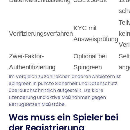
sch
Tei
KYC mit
Verifizierungsverfahren
kei
Ausweisprüfung
Veri
Zwei-Faktor-
Optional bei
Sel
Authentifizierung
Spingreen
ang
Im Vergleich zu zahlreichen anderen Anbietern ist
Spingreen in puncto Sicherheit und Datenschutz
überdurchschnittlich aufgestellt. Die klare
Lizenzierung und aktive Maßnahmen gegen
Betrug setzen Maßstäbe.
Was muss ein Spieler bei
der Registrierung