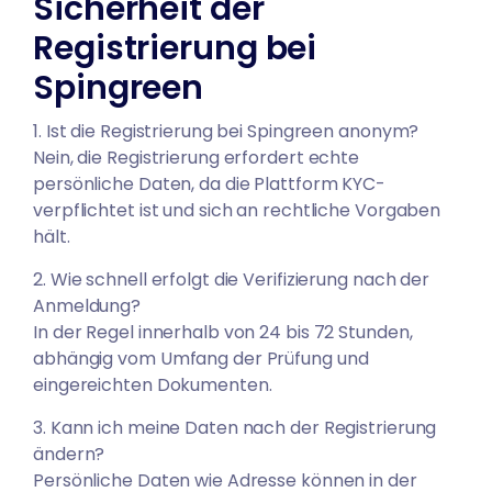
Sicherheit der
Registrierung bei
Spingreen
1. Ist die Registrierung bei Spingreen anonym?
Nein, die Registrierung erfordert echte
persönliche Daten, da die Plattform KYC-
verpflichtet ist und sich an rechtliche Vorgaben
hält.
2. Wie schnell erfolgt die Verifizierung nach der
Anmeldung?
In der Regel innerhalb von 24 bis 72 Stunden,
abhängig vom Umfang der Prüfung und
eingereichten Dokumenten.
3. Kann ich meine Daten nach der Registrierung
ändern?
Persönliche Daten wie Adresse können in der