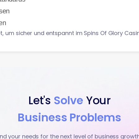
ssen
gen
t, um sicher und entspannt im Spins Of Glory Casin
Let's
Solve
Your
Business Problems
d your needs for the next level of business growth