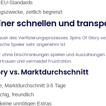
 EU-Standards
ungszwecke, zeitlich begrenzt
einer schnellen und transp
 Dauer des Verifizierungsprozesses. Spins Of Glory s
sche Spieler sehr angenehm ist.
er ohne Einschränkungen spielen und Auszahlungen 
rtrauen und vermeidet Frustration.
ory vs. Marktdurchschnitt
e, Marktdurchschnitt 3-5 Tage
hig, freundlich
keine unnötigen Extras