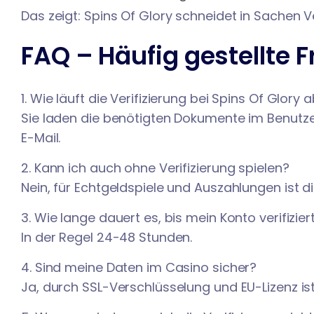
Das zeigt: Spins Of Glory schneidet in Sachen Ve
FAQ – Häufig gestellte F
1. Wie läuft die Verifizierung bei Spins Of Glory 
Sie laden die benötigten Dokumente im Benutzer
E-Mail.
2. Kann ich auch ohne Verifizierung spielen?
Nein, für Echtgeldspiele und Auszahlungen ist die
3. Wie lange dauert es, bis mein Konto verifiziert
In der Regel 24-48 Stunden.
4. Sind meine Daten im Casino sicher?
Ja, durch SSL-Verschlüsselung und EU-Lizenz is