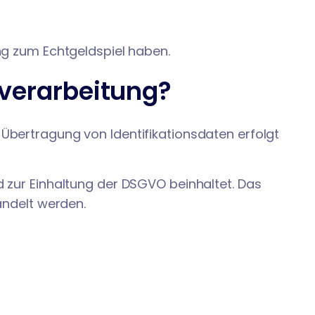
ng zum Echtgeldspiel haben.
nverarbeitung?
Übertragung von Identifikationsdaten erfolgt
 zur Einhaltung der DSGVO beinhaltet. Das
andelt werden.