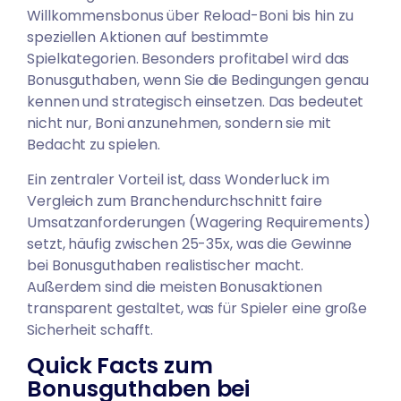
Willkommensbonus über Reload-Boni bis hin zu
speziellen Aktionen auf bestimmte
Spielkategorien. Besonders profitabel wird das
Bonusguthaben, wenn Sie die Bedingungen genau
kennen und strategisch einsetzen. Das bedeutet
nicht nur, Boni anzunehmen, sondern sie mit
Bedacht zu spielen.
Ein zentraler Vorteil ist, dass Wonderluck im
Vergleich zum Branchendurchschnitt faire
Umsatzanforderungen (Wagering Requirements)
setzt, häufig zwischen 25-35x, was die Gewinne
bei Bonusguthaben realistischer macht.
Außerdem sind die meisten Bonusaktionen
transparent gestaltet, was für Spieler eine große
Sicherheit schafft.
Quick Facts zum
Bonusguthaben bei