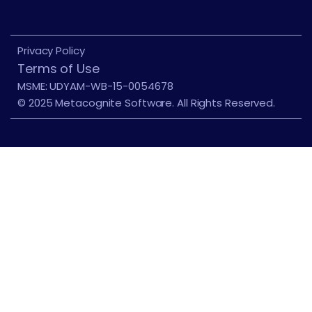
Privacy Policy
Terms of Use
MSME: UDYAM-WB-15-0054678
© 2025 Metacognite Software. All Rights Reserved.