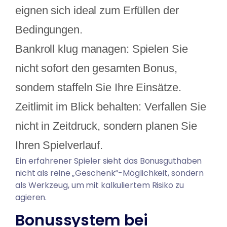
eignen sich ideal zum Erfüllen der
Bedingungen.
Bankroll klug managen: Spielen Sie
nicht sofort den gesamten Bonus,
sondern staffeln Sie Ihre Einsätze.
Zeitlimit im Blick behalten: Verfallen Sie
nicht in Zeitdruck, sondern planen Sie
Ihren Spielverlauf.
Ein erfahrener Spieler sieht das Bonusguthaben
nicht als reine „Geschenk“-Möglichkeit, sondern
als Werkzeug, um mit kalkuliertem Risiko zu
agieren.
Bonussystem bei