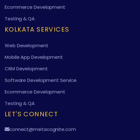
Ecommerce Development
Testing & QA
KOLKATA SERVICES
Web Development
Mobile App Development
CRM Development
Software Development Service
Ecommerce Development
Testing & QA
LET'S CONNECT
connect@metacognite.com