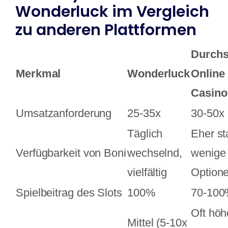
Wonderluck im Vergleich
zu anderen Plattformen
Durchs
Merkmal
Wonderluck
Online
Casino
Umsatzanforderung
25-35x
30-50x
Täglich
Eher st
Verfügbarkeit von Boni
wechselnd,
wenige
vielfältig
Option
Spielbeitrag des Slots
100%
70-10
Oft höh
Mittel (5-10x