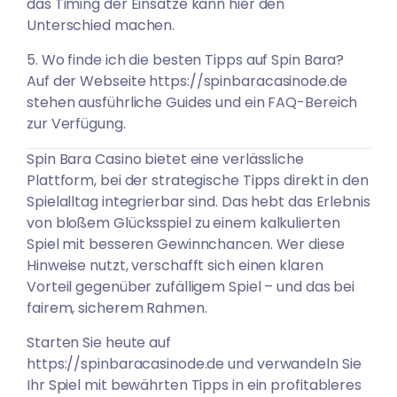
das Timing der Einsätze kann hier den
Unterschied machen.
5. Wo finde ich die besten Tipps auf Spin Bara?
Auf der Webseite
https://spinbaracasinode.de
stehen ausführliche Guides und ein FAQ-Bereich
zur Verfügung.
Spin Bara Casino bietet eine verlässliche
Plattform, bei der strategische Tipps direkt in den
Spielalltag integrierbar sind. Das hebt das Erlebnis
von bloßem Glücksspiel zu einem kalkulierten
Spiel mit besseren Gewinnchancen. Wer diese
Hinweise nutzt, verschafft sich einen klaren
Vorteil gegenüber zufälligem Spiel – und das bei
fairem, sicherem Rahmen.
Starten Sie heute auf
https://spinbaracasinode.de
und verwandeln Sie
Ihr Spiel mit bewährten Tipps in ein profitableres