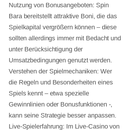
Nutzung von Bonusangeboten: Spin
Bara bereitstellt attraktive Boni, die das
Spielkapital vergrößern können – diese
sollten allerdings immer mit Bedacht und
unter Berücksichtigung der
Umsatzbedingungen genutzt werden.
Verstehen der Spielmechaniken: Wer
die Regeln und Besonderheiten eines
Spiels kennt – etwa spezielle
Gewinnlinien oder Bonusfunktionen -,
kann seine Strategie besser anpassen.
Live-Spielerfahrung: Im Live-Casino von