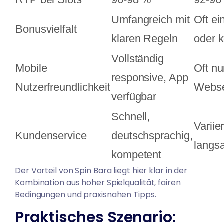
Umfangreich mit
Oft ei
Bonusvielfalt
klaren Regeln
oder k
Vollständig
Mobile
Oft nu
responsive, App
Nutzerfreundlichkeit
Webse
verfügbar
Schnell,
Variier
Kundenservice
deutschsprachig,
langs
kompetent
Der Vorteil von Spin Bara liegt hier klar in der
Kombination aus hoher Spielqualität, fairen
Bedingungen und praxisnahen Tipps.
Praktisches Szenario: