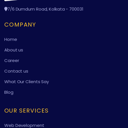
7/6 Dumdum Road, Kolkata - 700031
COMPANY
Home
About us
Career
Contact us
What Our Clients Say
Blog
OUR SERVICES
Web Development