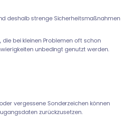
t und deshalb strenge Sicherheitsmaßnahmen
, die bei kleinen Problemen oft schon
hwierigkeiten unbedingt genutzt werden.
r oder vergessene Sonderzeichen können
e Zugangsdaten zurückzusetzen.