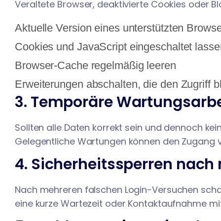
Veraltete Browser, deaktivierte Cookies oder B
Aktuelle Version eines unterstützten Brows
Cookies und JavaScript eingeschaltet lasse
Browser-Cache regelmäßig leeren
Erweiterungen abschalten, die den Zugriff b
3. Temporäre Wartungsarbe
Sollten alle Daten korrekt sein und dennoch kei
Gelegentliche Wartungen können den Zugang v
4. Sicherheitssperren nac
Nach mehreren falschen Login-Versuchen schalt
eine kurze Wartezeit oder Kontaktaufnahme mi