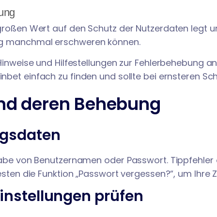
rung
t großen Wert auf den Schutz der Nutzerdaten leg
ung manchmal erschweren können.
Hinweise und Hilfestellungen zur Fehlerbehebung an
inbet
einfach zu finden und sollte bei ernsteren Sc
und deren Behebung
angsdaten
ingabe von Benutzernamen oder Passwort. Tippfehle
besten die Funktion „Passwort vergessen?“, um Ihr
Einstellungen prüfen