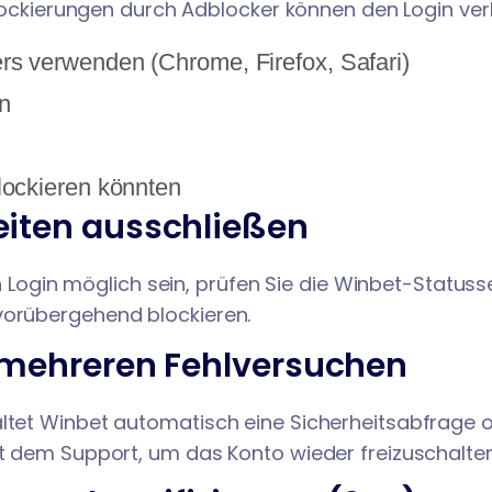
lockierungen durch Adblocker können den Login verh
ers verwenden (Chrome, Firefox, Safari)
n
lockieren könnten
iten ausschließen
n Login möglich sein, prüfen Sie die Winbet-Statusse
orübergehend blockieren.
h mehreren Fehlversuchen
et Winbet automatisch eine Sicherheitsabfrage ode
t dem Support, um das Konto wieder freizuschalten