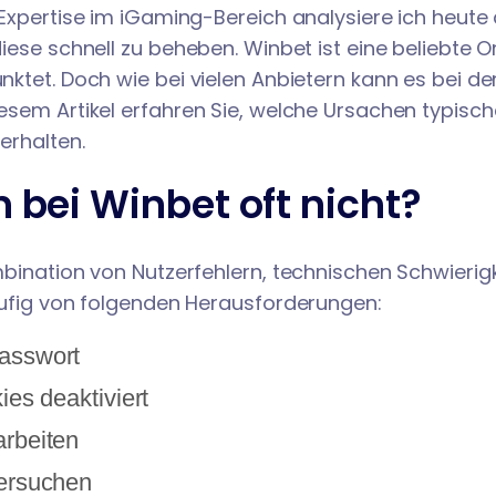
Expertise im iGaming-Bereich analysiere ich heute
iese schnell zu beheben. Winbet ist eine beliebte O
nktet. Doch wie bei vielen Anbietern kann es bei 
esem Artikel erfahren Sie, welche Ursachen typisch
erhalten.
 bei Winbet oft nicht?
mbination von Nutzerfehlern, technischen Schwierig
äufig von folgenden Herausforderungen:
asswort
es deaktiviert
rbeiten
ersuchen